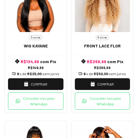
6 cores
8 cores
WIG KAYANE
FRONT LACE FLOR
R$134,99
com
Pix
R$269,99
com
Pix
R$149,99
R$299,99
6
x de
R$25,00
sem juros
6
x de
R$50,00
sem juros
COMPRAR
COMPRAR
Consulte-nos pelo
Consulte-nos pelo
WhatsApp
WhatsApp