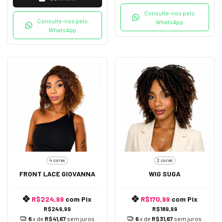
Consulte-nos pelo
Consulte-nos pelo
WhatsApp
WhatsApp
4 cores
2 cores
FRONT LACE GIOVANNA
WIG SUGA
R$224,99
com
Pix
R$170,99
com
Pix
R$249,99
R$189,99
6
x de
R$41,67
sem juros
6
x de
R$31,67
sem juros