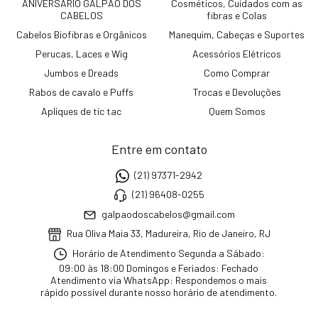
ANIVERSÁRIO GALPÃO DOS
Cosméticos, Cuidados com as
CABELOS
fibras e Colas
Cabelos Biofibras e Orgânicos
Manequim, Cabeças e Suportes
Perucas, Laces e Wig
Acessórios Elétricos
Jumbos e Dreads
Como Comprar
Rabos de cavalo e Puffs
Trocas e Devoluções
Apliques de tic tac
Quem Somos
Entre em contato
(21) 97371-2942
(21) 96408-0255
galpaodoscabelos@gmail.com
Rua Oliva Maia 33, Madureira, Rio de Janeiro, RJ
Horário de Atendimento Segunda a Sábado:
09:00 às 18:00 Domingos e Feriados: Fechado
Atendimento via WhatsApp: Respondemos o mais
rápido possível durante nosso horário de atendimento.