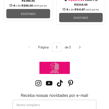
R$389,99
R$249,99
6
x de
R$65,00
sem juros
6
x de
R$41,67
sem juros
ESGOTADO
ESGOTADO
Página
de 3
Receba nossas novidades por e-mail